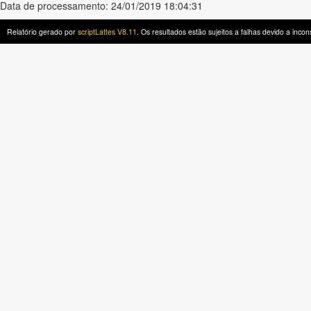
Data de processamento: 24/01/2019 18:04:31
Relatório gerado por
scriptLattes V8.11
. Os resultados estão sujeitos a falhas devido a inc