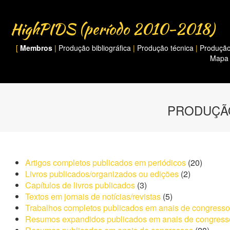
HighPIDS (período 2010-2018)
[
Membros
|
Produção bibliográfica
|
Produção técnica
|
Produção 
Mapa 
PRODUÇÃO
Artigos completos publicados em periódicos
(20)
Livros publicados/organizados ou edições
(2)
Capítulos de livros publicados
(3)
Textos em jornais de notícias/revistas
(5)
Trabalhos completos publicados em anais de congress
Resumos expandidos publicados em anais de congres